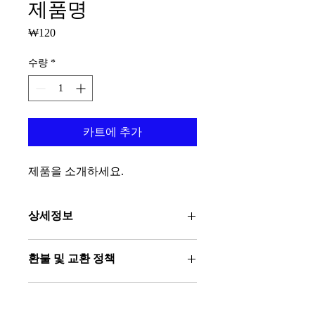
제품명
₩120
가
격
수량
*
카트에 추가
제품을 소개하세요.  
상세정보
제품의 세부 사항들을 입력하세요. 제
환불 및 교환 정책
품의 크기, 재질, 관리방법 등 친절하
고 상세한 설명은 구매에 대한 확신을 
"환불 정책", "제품 관리법" 등 고객들
심어줍니다. 제품의 어떤 부분이 소비
배송정보
에게 유용한 추가 제품 정보를 제공하
자들에게 어필할 것인지 우선순위를 