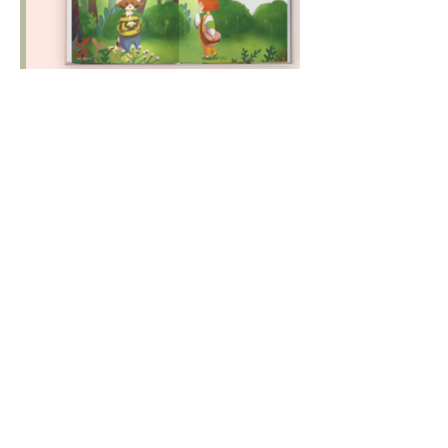
Write
Call
info@365mediapro.com
010-2235-0365
Follow
© 2035 by Maya Nelson.
Powered and secured by
Wix